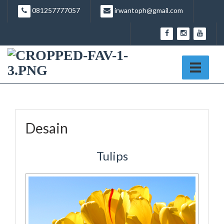
081257777057
irwantoph@gmail.com
Desain
Tulips