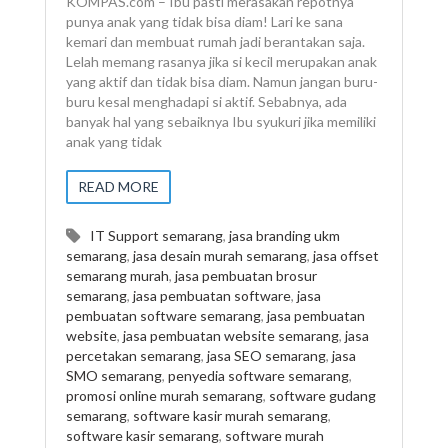
KOMPAS.com – Ibu pasti merasakan repotnya
punya anak yang tidak bisa diam! Lari ke sana
kemari dan membuat rumah jadi berantakan saja.
Lelah memang rasanya jika si kecil merupakan anak
yang aktif dan tidak bisa diam. Namun jangan buru-
buru kesal menghadapi si aktif. Sebabnya, ada
banyak hal yang sebaiknya Ibu syukuri jika memiliki
anak yang tidak
READ MORE
IT Support semarang
,
jasa branding ukm
semarang
,
jasa desain murah semarang
,
jasa offset
semarang murah
,
jasa pembuatan brosur
semarang
,
jasa pembuatan software
,
jasa
pembuatan software semarang
,
jasa pembuatan
website
,
jasa pembuatan website semarang
,
jasa
percetakan semarang
,
jasa SEO semarang
,
jasa
SMO semarang
,
penyedia software semarang
,
promosi online murah semarang
,
software gudang
semarang
,
software kasir murah semarang
,
software kasir semarang
,
software murah