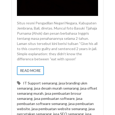
Situs resmi Pengadilan Negeri Negara, Kabupaten
Jembrana, Bali, diretas. Muncul foto Basuki Tjahaja
Purnama (Ahok) dan pesan berbahasa Inggris
tentang masa penahanannya selama 2 tahun.
Laman situs tersebut kini berisi tulisan “Give his all
to this country guilty and sentenced 2 years in jail.
Simple explanation: they didn’t know the
difference between “eat with spoon”
READ MORE
IT Support semarang
,
jasa branding ukm
semarang
,
jasa desain murah semarang
,
jasa offset
semarang murah
,
jasa pembuatan brosur
semarang
,
jasa pembuatan software
,
jasa
pembuatan software semarang
,
jasa pembuatan
website
,
jasa pembuatan website semarang
,
jasa
percetakan semarang
,
jasa SEO semarang
,
jasa