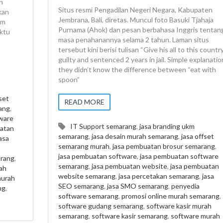
n
Situs resmi Pengadilan Negeri Negara, Kabupaten
kan
Jembrana, Bali, diretas. Muncul foto Basuki Tjahaja
am
Purnama (Ahok) dan pesan berbahasa Inggris tentan
aktu
masa penahanannya selama 2 tahun. Laman situs
tersebut kini berisi tulisan “Give his all to this countr
guilty and sentenced 2 years in jail. Simple explanatio
they didn’t know the difference between “eat with
spoon”
set
READ MORE
ang
,
ware
IT Support semarang
,
jasa branding ukm
atan
semarang
,
jasa desain murah semarang
,
jasa offset
asa
semarang murah
,
jasa pembuatan brosur semarang
,
jasa pembuatan software
,
jasa pembuatan software
arang
,
semarang
,
jasa pembuatan website
,
jasa pembuatan
ah
website semarang
,
jasa percetakan semarang
,
jasa
murah
SEO semarang
,
jasa SMO semarang
,
penyedia
ng
,
software semarang
,
promosi online murah semarang
,
software gudang semarang
,
software kasir murah
semarang
,
software kasir semarang
,
software murah