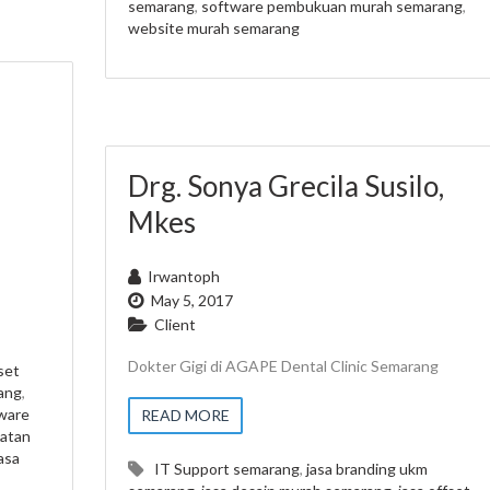
semarang
,
software pembukuan murah semarang
,
website murah semarang
Drg. Sonya Grecila Susilo,
Mkes
Irwantoph
May 5, 2017
Client
Dokter Gigi di AGAPE Dental Clinic Semarang
set
ang
,
ware
READ MORE
atan
asa
IT Support semarang
,
jasa branding ukm