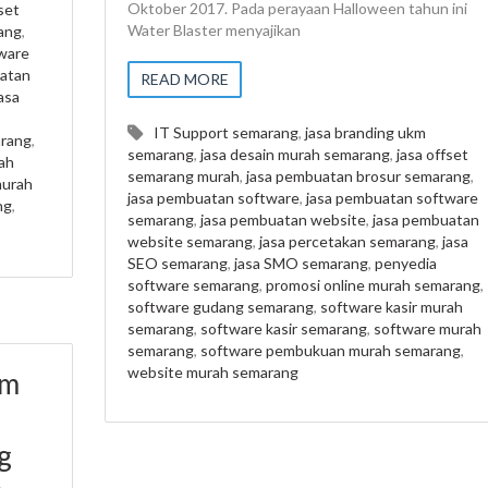
Oktober 2017. Pada perayaan Halloween tahun ini
set
Water Blaster menyajikan
ang
,
ware
atan
READ MORE
asa
IT Support semarang
,
jasa branding ukm
arang
,
semarang
,
jasa desain murah semarang
,
jasa offset
ah
semarang murah
,
jasa pembuatan brosur semarang
,
murah
jasa pembuatan software
,
jasa pembuatan software
ng
,
semarang
,
jasa pembuatan website
,
jasa pembuatan
website semarang
,
jasa percetakan semarang
,
jasa
SEO semarang
,
jasa SMO semarang
,
penyedia
software semarang
,
promosi online murah semarang
,
software gudang semarang
,
software kasir murah
semarang
,
software kasir semarang
,
software murah
semarang
,
software pembukuan murah semarang
,
website murah semarang
am
g