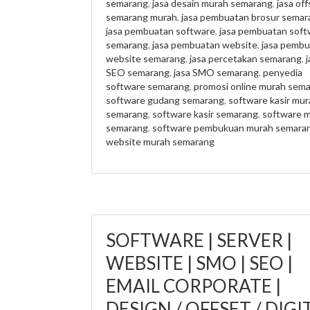
semarang
,
jasa desain murah semarang
,
jasa off
semarang murah
,
jasa pembuatan brosur semar
jasa pembuatan software
,
jasa pembuatan soft
semarang
,
jasa pembuatan website
,
jasa pembu
website semarang
,
jasa percetakan semarang
,
j
SEO semarang
,
jasa SMO semarang
,
penyedia
software semarang
,
promosi online murah sem
software gudang semarang
,
software kasir mur
semarang
,
software kasir semarang
,
software 
semarang
,
software pembukuan murah semara
website murah semarang
SOFTWARE | SERVER |
WEBSITE | SMO | SEO |
EMAIL CORPORATE |
DESIGN / OFFSET / DIGI