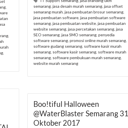
IT Support semarang
,
jasa branding ukm
set
semarang
,
jasa desain murah semarang
,
jasa offset
ang
,
semarang murah
,
jasa pembuatan brosur semarang
,
ware
jasa pembuatan software
,
jasa pembuatan software
atan
semarang
,
jasa pembuatan website
,
jasa pembuatan
asa
website semarang
,
jasa percetakan semarang
,
jasa
SEO semarang
,
jasa SMO semarang
,
penyedia
arang
,
software semarang
,
promosi online murah semarang
,
ah
software gudang semarang
,
software kasir murah
murah
semarang
,
software kasir semarang
,
software murah
ng
,
semarang
,
software pembukuan murah semarang
,
website murah semarang
Boo!tiful Halloween
@WaterBlaster Semarang 3
Oktober 2017
TAL