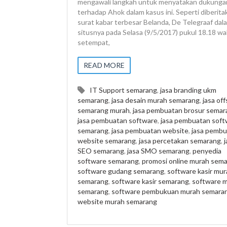
mengawali langkah untuk menyatakan dukunga
terhadap Ahok dalam kasus ini. Seperti diberita
surat kabar terbesar Belanda, De Telegraaf dal
situsnya pada Selasa (9/5/2017) pukul 18.18 w
setempat,
READ MORE
IT Support semarang
,
jasa branding ukm
semarang
,
jasa desain murah semarang
,
jasa off
semarang murah
,
jasa pembuatan brosur semar
jasa pembuatan software
,
jasa pembuatan soft
semarang
,
jasa pembuatan website
,
jasa pembu
website semarang
,
jasa percetakan semarang
,
j
SEO semarang
,
jasa SMO semarang
,
penyedia
software semarang
,
promosi online murah sem
software gudang semarang
,
software kasir mur
semarang
,
software kasir semarang
,
software 
semarang
,
software pembukuan murah semara
website murah semarang