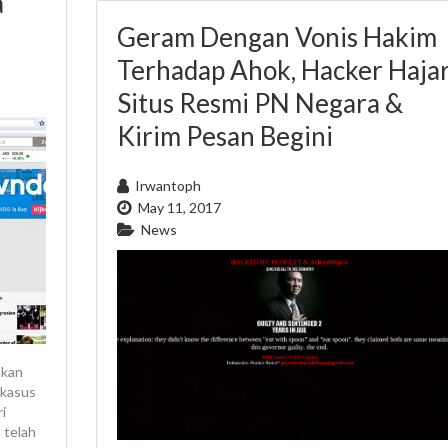
a
Geram Dengan Vonis Hakim
Terhadap Ahok, Hacker Haja
Situs Resmi PN Negara &
Kirim Pesan Begini
Irwantoph
May 11, 2017
News
hkan
 kasus
i
 telah