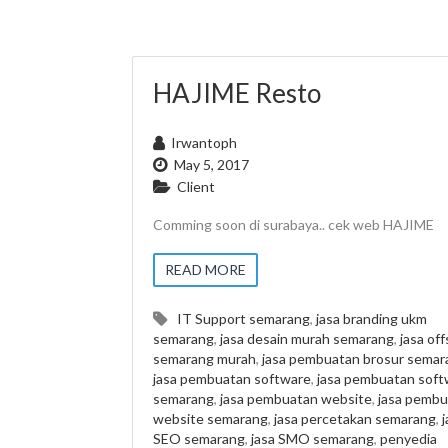
HAJIME Resto
Irwantoph
May 5, 2017
Client
Comming soon di surabaya.. cek web HAJIME
READ MORE
IT Support semarang
,
jasa branding ukm
semarang
,
jasa desain murah semarang
,
jasa off
semarang murah
,
jasa pembuatan brosur semar
jasa pembuatan software
,
jasa pembuatan soft
semarang
,
jasa pembuatan website
,
jasa pembu
website semarang
,
jasa percetakan semarang
,
j
SEO semarang
,
jasa SMO semarang
,
penyedia